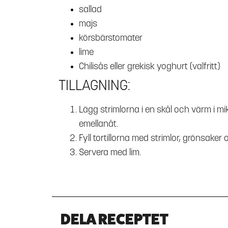
sallad
majs
körsbärstomater
lime
Chilisås eller grekisk yoghurt (valfritt)
TILLAGNING:
Lägg strimlorna i en skål och värm i 
emellanåt.
Fyll tortillorna med strimlor, grönsaker 
Servera med lim.
DELA RECEPTET