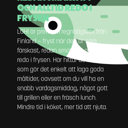
OCH ALLTID REDO I
FRYSEN
LOHI är premium regnbågslax från
Finland – fryst när den är som
färskast, redan smaksatt och alltid
redo i frysen. Här hittar du recept
som gör det enkelt att laga goda
måltider, oavsett om du vill ha en
snabb vardagsmiddag, något gott
till grillen eller en fräsch lunch.
Mindre tid i köket, mer tid att njuta.